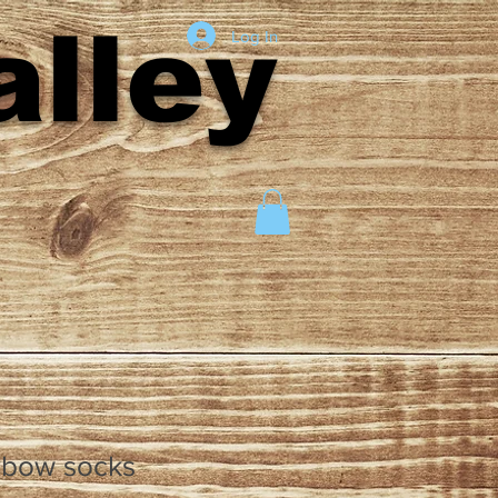
lley
Log In
 bow socks